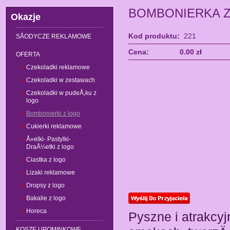
BOMBONIERKA Z
Okazje
Kod produktu:
221
SÅODYCZE REKLAMOWE
Cena:
0.00 zł
OFERTA
Czekoladki reklamowe
Czekoladki w zestawach
Czekoladki w pudeÅ‚ku z
logo
Bombonierki z logo
Cukierki reklamowe
Å»elki- Pastylki-
DraÅ¼etki z logo
Ciastka z logo
Lizaki reklamowe
Dropsy z logo
Bakalie z logo
Horeca
Pyszne i atrakcy
KOSZE UPOMINKOWE