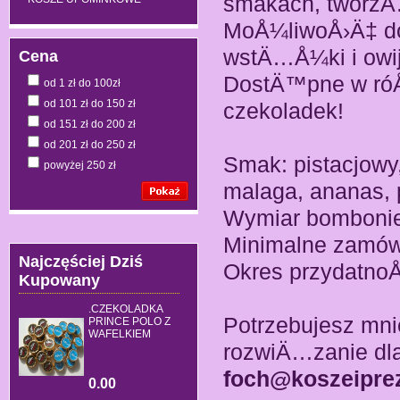
smakach, tworz
MoÅ¼liwoÅ›Ä‡ dob
wstÄ…Å¼ki i owij
Cena
DostÄ™pne w róÅ
od 1 zł do 100zł
od 101 zł do 150 zł
czekoladek!
od 151 zł do 200 zł
od 201 zł do 250 zł
Smak: pistacjow
powyżej 250 zł
malaga, ananas, 
Wymiar bombonie
Minimalne zamówi
Najczęściej Dziś
Okres przydatnoÅ
Kupowany
.CZEKOLADKA
Potrzebujesz mni
PRINCE POLO Z
WAFELKIEM
rozwiÄ…zanie dla
foch@koszeiprez
0.00