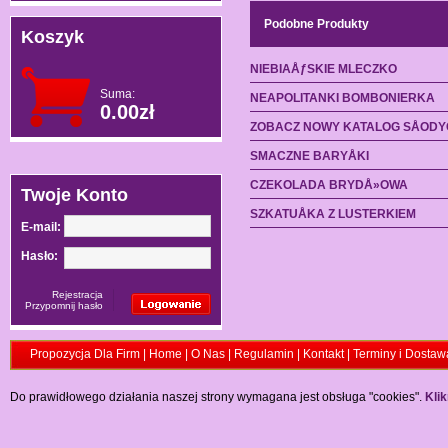
Podobne Produkty
Koszyk
NIEBIAÅƒSKIE MLECZKO
Suma:
NEAPOLITANKI BOMBONIERKA
0.00zł
ZOBACZ NOWY KATALOG SÅODY
SMACZNE BARYÅKI
CZEKOLADA BRYDÅ»OWA
Twoje Konto
SZKATUÅKA Z LUSTERKIEM
E-mail:
Hasło:
Rejestracja
Przypomnij hasło
Propozycja Dla Firm
|
Home
|
O Nas
|
Regulamin
|
Kontakt
|
Terminy i Dostaw
Do prawidłowego działania naszej strony wymagana jest obsługa "cookies".
Klik