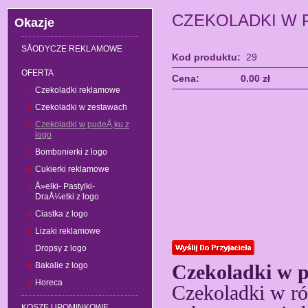
CZEKOLADKI W P
Okazje
SÅODYCZE REKLAMOWE
Kod produktu:
29
OFERTA
Cena:
0.00 zł
Czekoladki reklamowe
Czekoladki w zestawach
Czekoladki w pudeÅ‚ku z
logo
Bombonierki z logo
Cukierki reklamowe
Å»elki- Pastylki-
DraÅ¼etki z logo
Ciastka z logo
Lizaki reklamowe
Dropsy z logo
Bakalie z logo
Czekoladki w p
Horeca
Czekoladki w r
KOSZE UPOMINKOWE