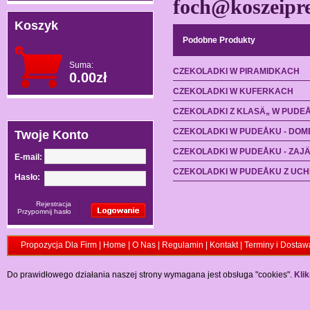
foch@koszeipre
Koszyk
Podobne Produkty
Suma:
CZEKOLADKI W PIRAMIDKACH
0.00zł
CZEKOLADKI W KUFERKACH
CZEKOLADKI Z KLASÄ„ W PUDE
CZEKOLADKI W PUDEÅKU - DOM
Twoje Konto
CZEKOLADKI W PUDEÅKU - ZAJ
E-mail:
CZEKOLADKI W PUDEÅKU Z UC
Hasło:
Rejestracja
Przypomnij hasło
Propozycja Dla Firm
|
Home
|
O Nas
|
Regulamin
|
Kontakt
|
Terminy i Dostaw
Do prawidłowego działania naszej strony wymagana jest obsługa "cookies".
Klik