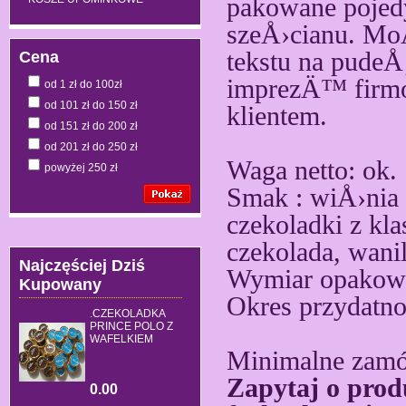
pakowane pojed
szeÅ›cianu. Mo
tekstu na pude
Cena
imprezÄ™ firmo
od 1 zł do 100zł
od 101 zł do 150 zł
klientem.
od 151 zł do 200 zł
od 201 zł do 250 zł
Waga netto: ok.
powyżej 250 zł
Smak : wiÅ›nia 
czekoladki z k
czekolada, wanil
Najczęściej Dziś
Wymiar opakowa
Kupowany
Okres przydatno
.CZEKOLADKA
PRINCE POLO Z
WAFELKIEM
Minimalne zamów
Zapytaj o prod
0.00