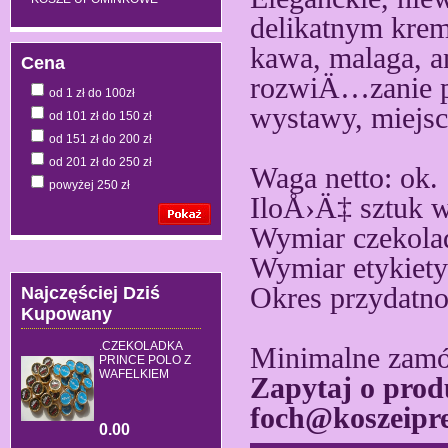
delikatnym krem
kawa, malaga, a
Cena
rozwiÄ…zanie 
od 1 zł do 100zł
wystawy, miejsc
od 101 zł do 150 zł
od 151 zł do 200 zł
od 201 zł do 250 zł
Waga netto: ok.
powyżej 250 zł
IloÅ›Ä‡ sztuk w
Wymiar czekolad
Wymiar etykiety
Okres przydatno
Najczęściej Dziś
Kupowany
.CZEKOLADKA
Minimalne zamów
PRINCE POLO Z
WAFELKIEM
Zapytaj o prod
foch@koszeipre
0.00