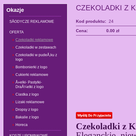
CZEKOLADKI Z K
Okazje
Kod produktu:
24
SÅODYCZE REKLAMOWE
Cena:
0.00 zł
OFERTA
Czekoladki reklamowe
Czekoladki w zestawach
Czekoladki w pudeÅ‚ku z
logo
Bombonierki z logo
Cukierki reklamowe
Å»elki- Pastylki-
DraÅ¼etki z logo
Ciastka z logo
Lizaki reklamowe
Dropsy z logo
Bakalie z logo
Czekoladki z 
Horeca
Eleganckie, nie
KOSZE UPOMINKOWE