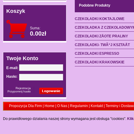
Podobne Produkty
Koszyk
CZEKOLADKI KOKTAJLOWE
CZEKOLADKA Z CZEKOLADOWY
Suma:
0.00zł
CZEKOLADKI ZÅOTE PRALINY
CZEKOLADKI- TWÃ“J KSZTAÅT
CZEKOLADKI ESPRESSO
Twoje Konto
CZEKOLADKI KRAKOWSKIE
E-mail:
Hasło:
Rejestracja
Przypomnij hasło
Propozycja Dla Firm
|
Home
|
O Nas
|
Regulamin
|
Kontakt
|
Terminy i Dostaw
Do prawidłowego działania naszej strony wymagana jest obsługa "cookies".
Klik