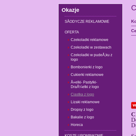
C
Okazje
Ko
SÅODYCZE REKLAMOWE
Ce
OFERTA
Czekoladki reklamowe
Czekoladki w zestawach
Czekoladki w pudeÅ‚ku z
logo
Bombonierki z logo
Cukierki reklamowe
Å»elki- Pastylki-
DraÅ¼etki z logo
Ciastka z logo
Lizaki reklamowe
Dropsy z logo
C
Bakalie z logo
D
D
Horeca
KOSZE UPOMINKOWE