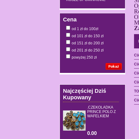
S
O
R
O
Cena
M
Z
od 1 zł do 100zł
od 101 zł do 150 zł
od 151 zł do 200 zł
od 201 zł do 250 zł
CI
powyżej 250 zł
CI
CI
CI
Najczęściej Dziś
TO
Kupowany
CI
.CZEKOLADKA
PRINCE POLO Z
WAFELKIEM
0.00