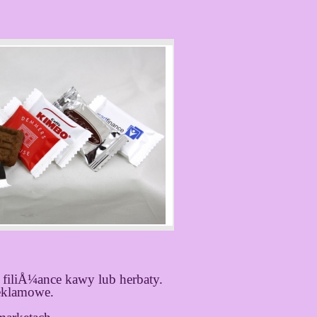
filiÅ¼ance kawy lub herbaty.
eklamowe.