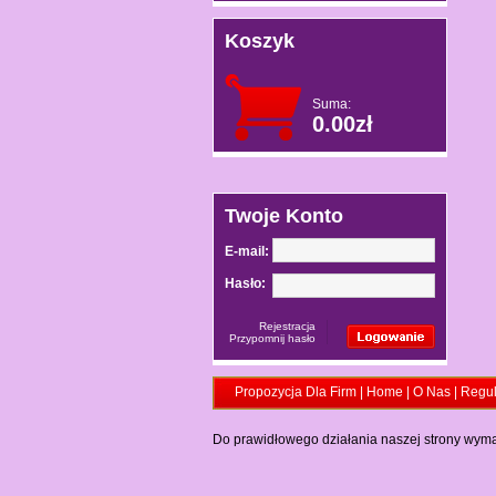
Koszyk
Suma:
0.00zł
Twoje Konto
E-mail:
Hasło:
Rejestracja
Przypomnij hasło
Propozycja Dla Firm
|
Home
|
O Nas
|
Regu
Do prawidłowego działania naszej strony wyma