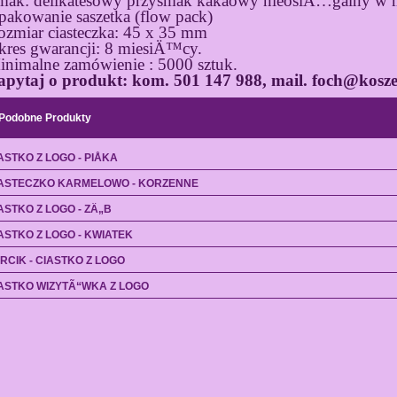
mak: delikatesowy przysmak kakaowy nieosiÄ…galny w m
pakowanie saszetka (flow pack)
ozmiar ciasteczka: 45 x
35 mm
kres gwarancji: 8 miesiÄ™cy.
inimalne zamówienie : 5000 sztuk.
apytaj o produkt: kom. 501 147 988, mail. foch@kosze
Podobne Produkty
ASTKO Z LOGO - PIÅKA
ASTECZKO KARMELOWO - KORZENNE
ASTKO Z LOGO - ZÄ„B
ASTKO Z LOGO - KWIATEK
RCIK - CIASTKO Z LOGO
ASTKO WIZYTÃ“WKA Z LOGO