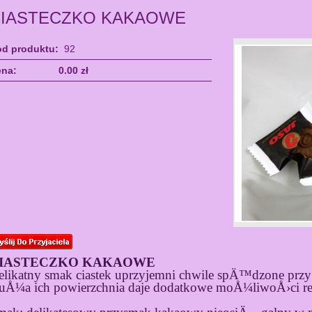
IASTECZKO KAKAOWE
d produktu:
92
na:
0.00 zł
IASTECZKO KAKAOWE
elikatny smak ciastek uprzyjemni chwile spÄ™dzone przy 
uÅ¼a ich powierzchnia daje dodatkowe moÅ¼liwoÅ›ci r