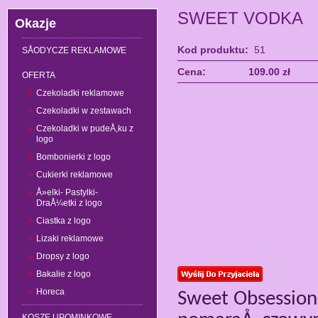
SWEET VODKA
Okazje
Kod produktu:
51
SÅODYCZE REKLAMOWE
Cena:
109.00 zł
OFERTA
Czekoladki reklamowe
Czekoladki w zestawach
Czekoladki w pudeÅ‚ku z
logo
Bombonierki z logo
Cukierki reklamowe
Å»elki- Pastylki-
DraÅ¼etki z logo
Ciastka z logo
Lizaki reklamowe
Dropsy z logo
Bakalie z logo
Horeca
Sweet Obsession
KOSZE UPOMINKOWE