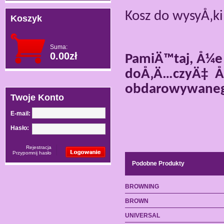
Kosz do wysyÅ‚ki
Koszyk
Suma:
0.00zł
PamiÄ™taj, Å¼e
doÅ‚Ä…czyÄ‡
Å
obdarowywane
Twoje Konto
E-mail:
Hasło:
Rejestracja
Przypomnij hasło
Podobne Produkty
BROWNING
BROWN
UNIVERSAL