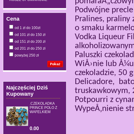
pomaraÅ„czowym
Podwójne precle 
Pralines, pralin
Cena
o smaku karmelo
od 1 zł do 100zł
od 101 zł do 150 zł
Vodka Liqueur Fi
od 151 zł do 200 zł
alkoholizowanym,
od 201 zł do 250 zł
Paluszki czekola
powyżej 250 zł
WiÅ›nie lub Å¼u
czekoladzie, 50 g
Delicadore,
bato
Najczęściej Dziś
truskawkowym, 2
Kupowany
Potpourri z cyn
.CZEKOLADKA
WypeÅ‚nienie s
PRINCE POLO Z
WAFELKIEM
0.00