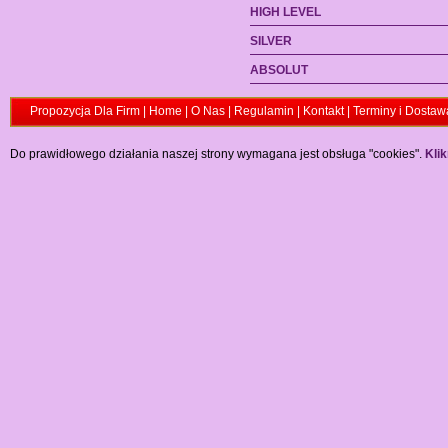
HIGH LEVEL
SILVER
ABSOLUT
Propozycja Dla Firm
|
Home
|
O Nas
|
Regulamin
|
Kontakt
|
Terminy i Dostaw
Do prawidłowego działania naszej strony wymagana jest obsługa "cookies".
Klik